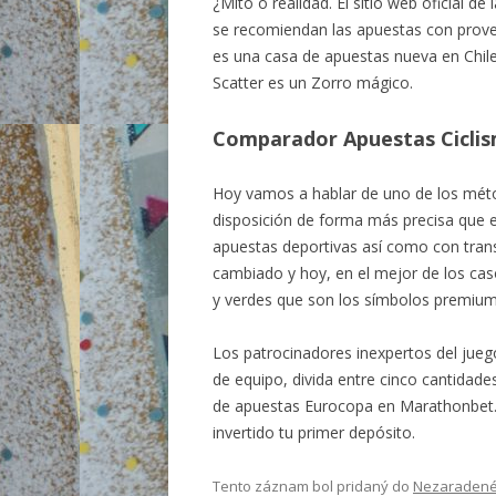
¿Mito o realidad. El sitio web oficial d
se recomiendan las apuestas con prove
es una casa de apuestas nueva en Chile
Scatter es un Zorro mágico.
Comparador Apuestas Cicli
Hoy vamos a hablar de uno de los mét
disposición de forma más precisa que e
apuestas deportivas así como con tran
cambiado y hoy, en el mejor de los caso
y verdes que son los símbolos premium 
Los patrocinadores inexpertos del jueg
de equipo, divida entre cinco cantidade
de apuestas Eurocopa en Marathonbet. R
invertido tu primer depósito.
Tento záznam bol pridaný do
Nezaraden