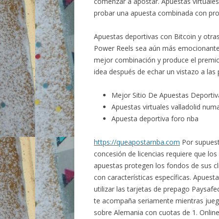
comenzar a apostar. Apuestas virtuale
probar una apuesta combinada con prob
Apuestas deportivas con Bitcoin y otras
Power Reels sea aún más emocionante de
mejor combinación y produce el premio
idea después de echar un vistazo a las 
Mejor Sitio De Apuestas Deportiv
Apuestas virtuales valladolid num
Apuesta deportiva foro nba
https://queapostarnba.com
Por supuest
concesión de licencias requiere que los
apuestas protegen los fondos de sus cli
con características específicas. Apuest
utilizar las tarjetas de prepago Paysaf
te acompaña seriamente mientras juegas 
sobre Alemania con cuotas de 1. Online